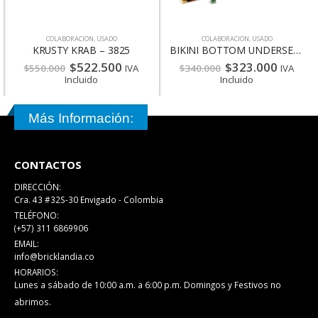
COLABORACION
,
USADO
COLABORACION
,
USADO
KRUSTY KRAB – 3825
BIKINI BOTTOM UNDERSEA PARTY – 3818
$
522.500
$
323.000
$
550.000
IVA
$
340.000
IVA
Incluido
Incluido
Más Información:
CONTACTOS
DIRECCIÓN:
Cra. 43 #32S-30 Envigado - Colombia
TELÉFONO:
(+57) 311 6869906
EMAIL:
info@bricklandia.co
HORARIOS:
Lunes a sábado de 10:00 a.m. a 6:00 p.m. Domingos y Festivos no
abrimos.