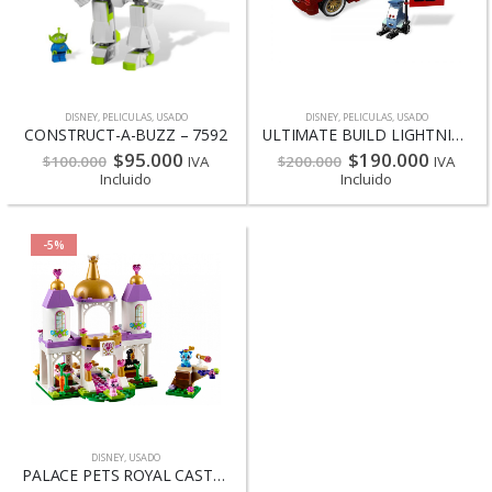
DISNEY
,
PELICULAS
,
USADO
DISNEY
,
PELICULAS
,
USADO
CONSTRUCT-A-BUZZ – 7592
ULTIMATE BUILD LIGHTNING MCQUEEN – 8484
$
95.000
$
190.000
$
100.000
IVA
$
200.000
IVA
Incluido
Incluido
-5%
DISNEY
,
USADO
PALACE PETS ROYAL CASTLE – 41142