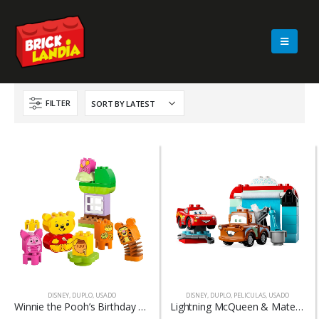
FILTER
DISNEY
,
DUPLO
,
USADO
DISNEY
,
DUPLO
,
PELICULAS
,
USADO
Winnie the Pooh’s Birthday Party – 10457
Lightning McQueen & Mater’s Car Wash Fun – 10996