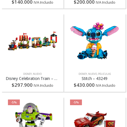
$
140.000
$
200.000
IVA Incluido
IVA Incluido
DISNEY
,
NUEVO
DISNEY
,
NUEVO
,
PELICULAS
Disney Celebration Train – 43212
Stitch – 43249
$
297.900
$
430.000
IVA Incluido
IVA Incluido
-5%
-5%