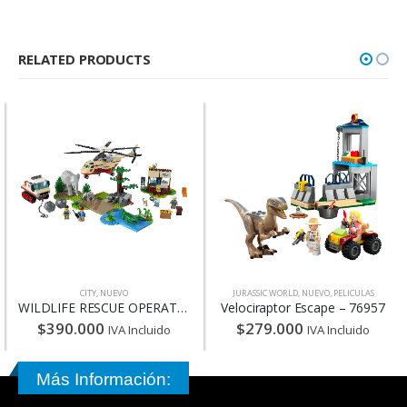
RELATED PRODUCTS
CITY
,
NUEVO
JURASSIC WORLD
,
NUEVO
,
PELICULAS
NUEVO
,
WILDLIFE RESCUE OPERATION – 60302
Velociraptor Escape – 76957
90.000
$
279.000
$
33
IVA Incluido
IVA Incluido
Más Información: