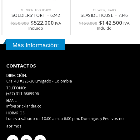
MUNDOS LEGO
,
USADO
CREATOR
,
USADO
SOLDIERS’ FORT – 6242
SEASIDE HOUSE – 7346
$
522.000
$
142.500
$
550.000
IVA
$
150.000
IVA
Incluido
Incluido
Más Información:
CONTACTOS
DIRECCIÓN:
Cra. 43 #32S-30 Envigado - Colombia
TELÉFONO:
(+57) 311 6869906
EMAIL:
info@bricklandia.co
HORARIOS:
Lunes a sábado de 10:00 a.m. a 6:00 p.m. Domingos y Festivos no
abrimos.