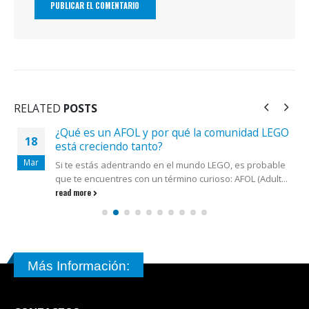
RELATED
POSTS
¿Qué es un AFOL y por qué la comunidad LEGO
18
está creciendo tanto?
Mar
Si te estás adentrando en el mundo LEGO, es probable
que te encuentres con un término curioso: AFOL (Adult...
read more
Más Información: