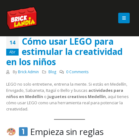
Cómo usar LEGO para
14
estimular la creatividad
Abr
en los niños
By
Brick Admin
Blog
0 Comments
LEGO no solo entretiene, entrena la mente. Si estás en Medellín,
Envigado, Sabaneta, Itagüí o Bello y buscas
actividades para
niños en Medellín
o
juguetes creativos Medellín
, aquí tienes
cómo usar LEGO como una herramienta real para potenciar la
creatividad.
Empieza sin reglas