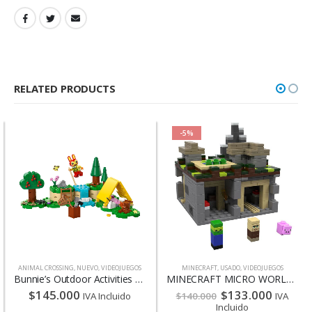
RELATED PRODUCTS
-5%
ANIMAL CROSSING
,
NUEVO
,
VIDEOJUEGOS
MINECRAFT
,
USADO
,
VIDEOJUEGOS
Bunnie’s Outdoor Activities – 77047
MINECRAFT MICRO WORLD – THE VILLAGE – 21105
$
145.000
$
133.000
IVA Incluido
$
140.000
IVA
Incluido