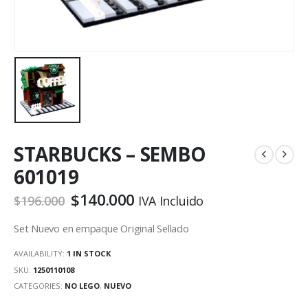
STARBUCKS – SEMBO
601019
$
140.000
$
196.000
IVA Incluido
Set Nuevo en empaque Original Sellado
AVAILABILITY:
1 IN STOCK
SKU:
1250110108
CATEGORIES:
NO LEGO
,
NUEVO