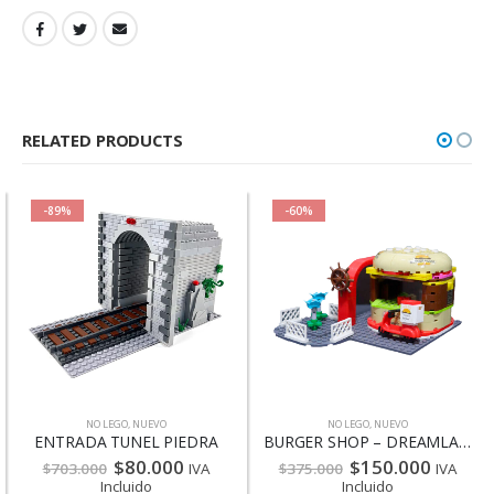
RELATED PRODUCTS
-89%
-60%
NO LEGO
,
NUEVO
NO LEGO
,
NUEVO
ENTRADA TUNEL PIEDRA
BURGER SHOP – DREAMLAND 5068/1038
$
80.000
$
150.000
$
703.000
IVA
$
375.000
IVA
Incluido
Incluido