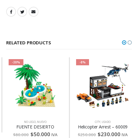
RELATED PRODUCTS
%
-8%
NO LEGO
,
NUEVO
CITY
,
USADO
MINECR
UENTE DESIERTO
Helicopter Arrest – 60009
$
50.000
$
230.000
$
30
.000
IVA
$
250.000
IVA