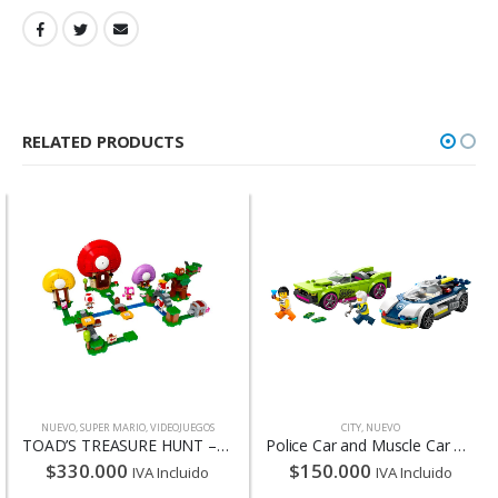
RELATED PRODUCTS
NUEVO
,
SUPER MARIO
,
VIDEOJUEGOS
CITY
,
NUEVO
TOAD’S TREASURE HUNT – EXPANSION SET – 71368
Police Car and Muscle Car Chase – 60415
$
330.000
$
150.000
IVA Incluido
IVA Incluido