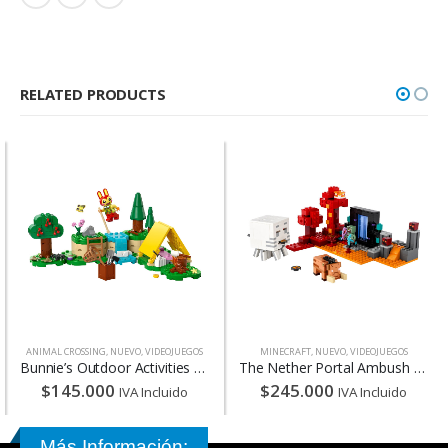
RELATED PRODUCTS
EVO
,
VIDEOJUEGOS
MINECRAFT
,
NUEVO
,
VIDEOJUEGOS
MINECRAFT
,
NUEVO
,
V
Bunnie’s Outdoor Activities – 77047
The Nether Portal Ambush – 21255
The Frog House
$
245.000
$
345.000
VA Incluido
IVA Incluido
IV
Más Información: